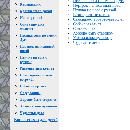
Песенка совы по имени Дуся
Карандашик
Портрет, написанный ногой
Птичка на ноге с ручкой
Крыша ехала домой
Разноцветные котята
Нога с ручкой
Самоваро-паровозо-ветролёт
Собака и артист
Одна старушка
Содержание:
молодая
Хорошо быть стариком
Песенка совы по имени
Хохотальная путаница
Дуся
Чудесатые дела
Портрет, написанный
ногой
Птичка на ноге с
ручкой
Разноцветные котята
Самоваро-паровозо-
ветролёт
Собака и артист
Содержание:
Хорошо быть стариком
Хохотальная путаница
Чудесатые дела
Книги стихов для детей