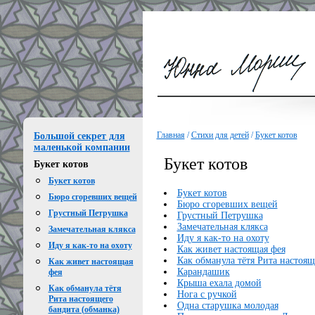
Главная
/
Стихи для детей
/
Букет котов
Большой секрет для
маленькой компании
Букет котов
Букет котов
Букет котов
Букет котов
Бюро сгоревших вещей
Бюро сгоревших вещей
Грустный Петрушка
Грустный Петрушка
Замечательная клякса
Замечательная клякса
Иду я как-то на охоту
Иду я как-то на охоту
Как живет настоящая фея
Как обманула тётя Рита настоящ
Как живет настоящая
Карандашик
фея
Крыша ехала домой
Как обманула тётя
Нога с ручкой
Рита настоящего
Одна старушка молодая
бандита (обманка)