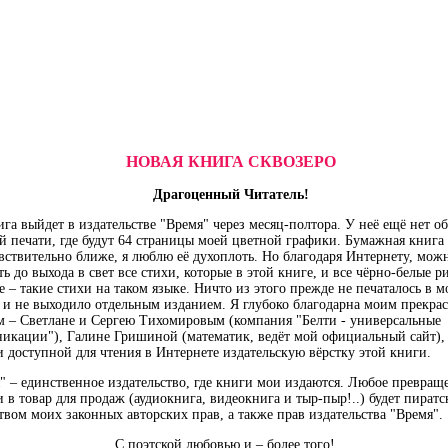
НОВАЯ КНИГА СКВОЗЕРО
Драгоценный Читатель!
ига выйдет в издательстве "Время" через месяц-полтора. У неё ещё нет о
й печати, где будут 64 страницы моей цветной графики. Бумажная книга
вствительно ближе, я люблю её духоплоть. Но благодаря Интернету, мож
ть до выхода в свет все стихи, которые в этой книге, и все чёрно-белые р
е – такие стихи на таком языке. Ничто из этого прежде не печаталось в м
 и не выходило отдельным изданием. Я глубоко благодарна моим прекра
м – Светлане и Сергею Тихомировым (компания "Белти - универсальные
икации"), Галине Гришиной (математик, ведёт мой официальный сайт), 
и доступной для чтения в Интернете издательскую вёрстку этой книги.
" – единственное издательство, где книги мои издаются. Любое превращ
и в товар для продаж (аудиокнига, видеокнига и тыр-пыр!..) будет пират
твом моих законных авторских прав, а также прав издательства "Время".
С поэтской любовью и – более того!..