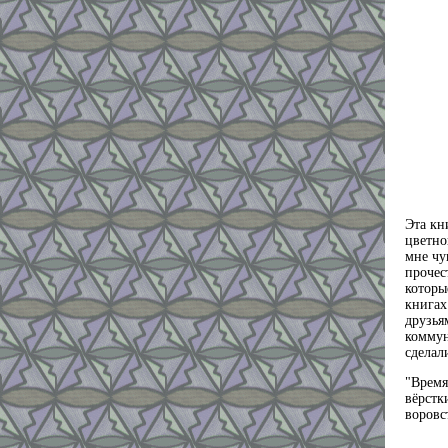
Эта кн
цветно
мне чу
прочес
которы
книгах
друзья
коммун
сделал
"Время
вёрстк
воровс