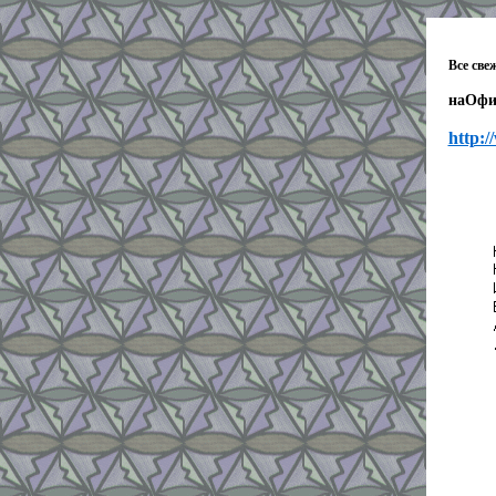
Все све
на
Офи
http:/