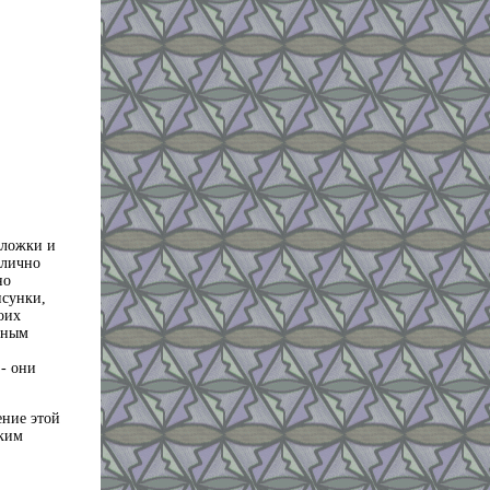
бложки и
 лично
но
исунки,
оих
сным
- они
ение этой
ским