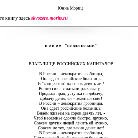
Юнна Мориц
те книгу здесь
skvozero.morits.ru
н о в о е "не для печати"
ВЛАГАЛИЩЕ РОССИЙСКИХ КАПИТАЛОВ
В России – демократия гробницы,
Она сдаёт российские больницы
В "концессию" на сорок девять лет!
Концессия – с латыни раскавычу –
Продажа прав, уступка на добычу,
Добычу денег, ей – зелёный свет!
В России – демократия гробницы,
Она сдаёт российские больницы
Внаём живьём на сорок девять лет, -
Чтоб населенье сдохло быстро, дружно,
Совсем других людей лечить ей нужно,
Совсем не тех, где вечно денег нет!
В России – демократия гробницы,
Под крышкой гроба сельские больницы,