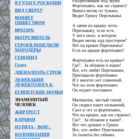
Расцветающей под звуки
В ГУЛАГЕ РОСКОШИ
Фортепьяно, как ни странно!
ВИД СВЕРХУ
Вышел месяц из тумана,
Видит Гришу Перельмана.
ВОНЯЕТ
ОБЩЕСТВОМ
А зачем на крышу лезть
ВРАТАРЬ
Перельману, если есть
У него окно, в котором
ВЫТРЕЗВИТЕЛЬ
Виден месяц над простором?
ГЕРОЕВ ПОБЕДИЛИ
Нет на крыше Перельмана!
МАРОДЁРЫ
Есть на крыше фортепьяно!
ГЕНОЦИД
Фортепьяно есть на крыше?
Голод
Где?.. За облаком и выше!
Все, кто любят Перельмана,
ДВЕНАДЦАТЬ СТРОК
Притащили фортепьяно.
ДЕФЕКАЦИЯ
И у многих нет сомнений,
ДЕФЕКТОЛОГА К.
Что на этом фортепьяно
Он играет постоянно.
ЕГИПЕТСКИЕ НОЧКИ
ЗНАМЕНИТЫЙ
Математик, чистый гений,
ЧЕЛОВЕК
Он сварил пакет пельменей,
Съел и сел за фортепьяно,
ЖИРТРЕСТ
Что на крыше, как ни странно!..
КАРАВАН
Где?.. За облаком и выше!..
Вот что думают о Грише
ИЗ РЯДА - ВОН!..
Все, кто любит Перельмана
КОЛОНИЗАЦИЯ
За таланты без обмана.