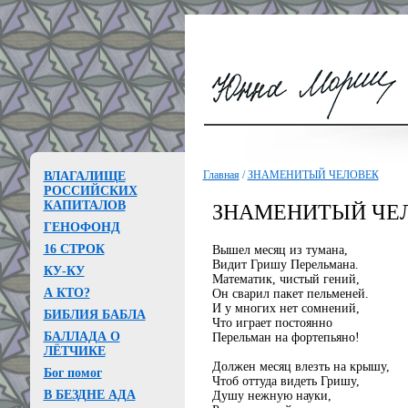
Главная
/
ЗНАМЕНИТЫЙ ЧЕЛОВЕК
ВЛАГАЛИЩЕ
РОССИЙСКИХ
КАПИТАЛОВ
ЗНАМЕНИТЫЙ ЧЕ
ГЕНОФОНД
16 СТРОК
Вышел месяц из тумана,
Видит Гришу Перельмана.
КУ-КУ
Математик, чистый гений,
А КТО?
Он сварил пакет пельменей.
И у многих нет сомнений,
БИБЛИЯ БАБЛА
Что играет постоянно
БАЛЛАДА О
Перельман на фортепьяно!
ЛЁТЧИКЕ
Должен месяц влезть на крышу,
Бог помог
Чтоб оттуда видеть Гришу,
В БЕЗДНЕ АДА
Душу нежную науки,