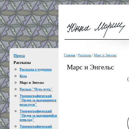
Главная
/
Рассказы
/
Марс и Энгельс
Проза
Рассказы
Марс и Энгельс
Рассказы о чудесном
Коза
Марс и Энгельс
Рассказ "Чуть-чуть"
Упорнографический
"Орден за выдающиеся
незаслуги"
Упорнографический
"Орден за выдающийся
невклад"
Упорнографический