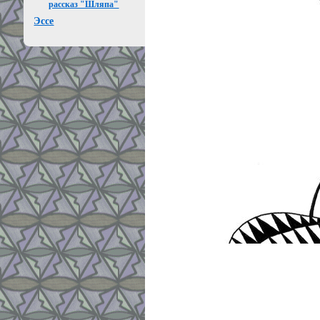
рассказ "Шляпа"
Эссе